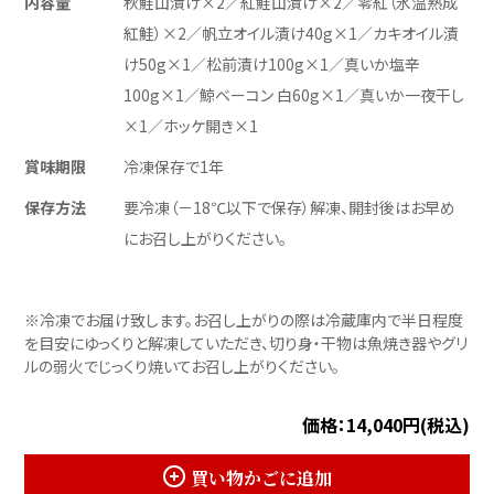
内容量
秋鮭山漬け×2／紅鮭山漬け×2／零紅（氷温熟成
紅鮭）×2／帆立オイル漬け40g×1／カキオイル漬
け50g×1／松前漬け100g×1／真いか塩辛
100g×1／鯨ベーコン 白60g×1／真いか一夜干し
×1／ホッケ開き×1
賞味期限
冷凍保存で1年
保存方法
要冷凍（－18℃以下で保存）解凍、開封後はお早め
にお召し上がりください。
※冷凍でお届け致します。お召し上がりの際は冷蔵庫内で半日程度
を目安にゆっくりと解凍していただき、切り身・干物は魚焼き器やグリ
ルの弱火でじっくり焼いてお召し上がりください。
価格：14,040円(税込)
買い物かごに追加