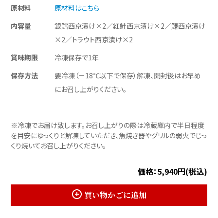
原材料
原材料はこちら
内容量
銀鱈西京漬け×2／紅鮭西京漬け×2／鰆西京漬け
×2／トラウト西京漬け×2
賞味期限
冷凍保存で1年
保存方法
要冷凍（－18℃以下で保存）解凍、開封後はお早め
にお召し上がりください。
※冷凍でお届け致します。お召し上がりの際は冷蔵庫内で半日程度
を目安にゆっくりと解凍していただき、魚焼き器やグリルの弱火でじっ
くり焼いてお召し上がりください。
価格：5,940円(税込)
買い物かごに追加