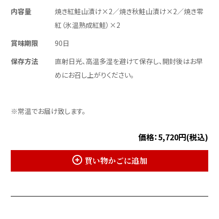
内容量
焼き紅鮭山漬け×2／焼き秋鮭山漬け×2／焼き零
紅（氷温熟成紅鮭）×2
賞味期限
90日
保存方法
直射日光、高温多湿を避けて保存し、開封後はお早
めにお召し上がりください。
※常温でお届け致します。
価格：5,720円(税込)
買い物かごに追加