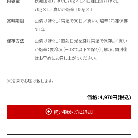
内容量
秋鮭山漬けほぐし70g×1／紅鮭山漬けほぐし
70g×1／真いか塩辛 100g×1
賞味期限
山漬けほぐし：常温で90日／真いか塩辛：冷凍保存
で1年
保存方法
山漬けほぐし：直射日光を避け常温で保存。／真い
か塩辛：要冷凍（－18℃以下で保存）。解凍、開封後
はお早めにお召し上がりください。
※冷凍でお届け致します。
価格：4,970円(税込)
買い物かごに追加